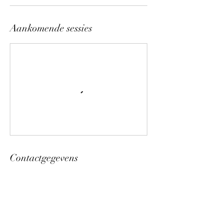
Aankomende sessies
Contactgegevens
Venneveld, 4705 Roosendaal, Nederland
+31610416307
yoga.and.meditation.by.karlijn@gmail.com