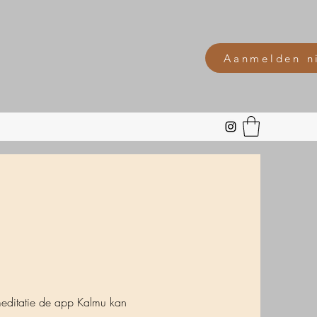
Aanmelden n
meditatie de app Kalmu kan