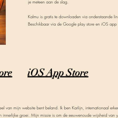
je meteen aan de slag.
Kalmu is gratis te downloaden via onderstaande lin
Beschikbaar via de Google play store en iOS app s
ore
iOS App Store
el van mijn website bent beland. Ik ben Karlijn, internationaal er
n innerlijke groei. Mijn missie is om de eeuwenoude wijsheid van