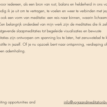
voor iedereen, als een bron van rust, balans en helderheid in ons v
odig ik je uit om te vertragen, te voelen en weer te verbinden met jez
 ook een vorm van meditatie: een reis naar binnen, waarin lichaam
en belangrijk onderdeel van mijn werk zijn de meditaties die ik zel
tgevende slaapmeditaties tot begeleide visualisaties en bewuste
ties zijn ontworpen om spanning los te laten, het zenuwstelsel te
stilte in jezelf. Of je nu opzoek bent naar ontspnning, verdieping of
 een ademhaling.
ting opportunities and
info@yogaandmeditationby