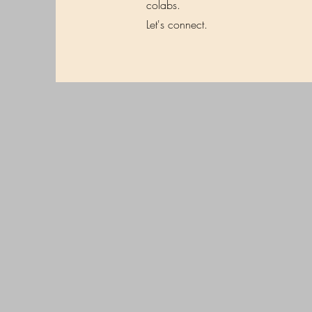
colabs.
L
et's connect.