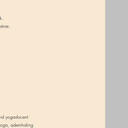
k.
tore.
kend yogadocent
 yoga, ademhaling