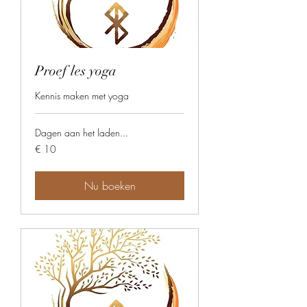
Proef les yoga
Kennis maken met yoga
Dagen aan het laden...
10
€ 10
euro
Nu boeken