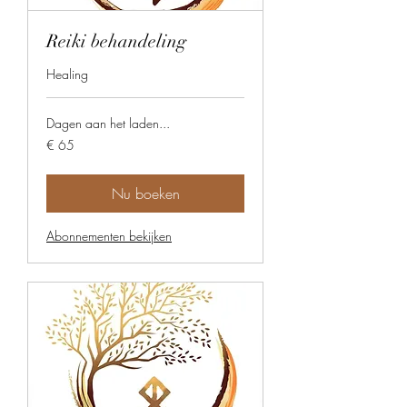
Reiki behandeling
Healing
Dagen aan het laden...
65
€ 65
euro
Nu boeken
Abonnementen bekijken