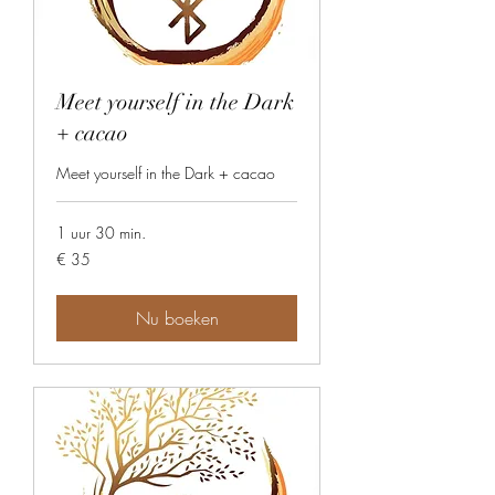
Meet yourself in the Dark
+ cacao
Meet yourself in the Dark + cacao
1 uur 30 min.
35
€ 35
euro
Nu boeken