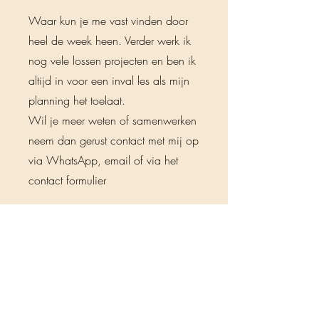
Waar kun je me vast vinden door
heel de week heen. Verder werk ik
nog vele lossen projecten en ben ik
altijd in voor een inval les als mijn
planning het toelaat.
Wil je meer weten of samenwerken
neem dan gerust contact met mij op
via WhatsApp, email of via het
contact formulier
Maandag 09:15 Vinyasa
Flow Yoga - Roosendaal
Maandag 10:45
Ontspannings Yoga -
Roosendaal