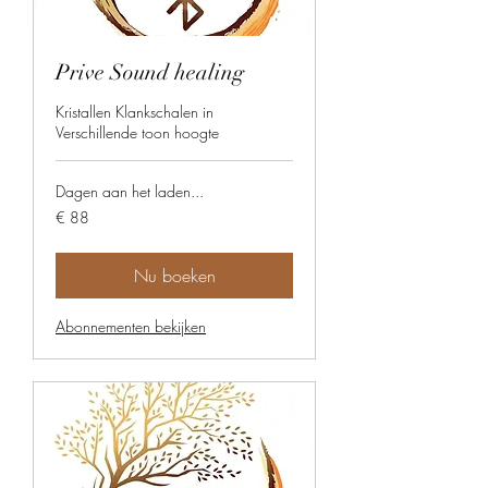
Prive Sound healing
Kristallen Klankschalen in
Verschillende toon hoogte
Dagen aan het laden...
88
€ 88
euro
Nu boeken
Abonnementen bekijken