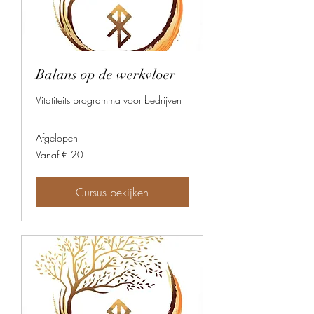
Balans op de werkvloer
Vitatiteits programma voor bedrijven
Afgelopen
Vanaf
Vanaf € 20
20
euro
Cursus bekijken