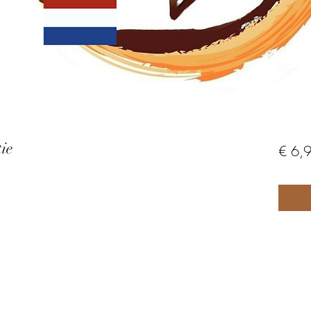
ie
€ 6,